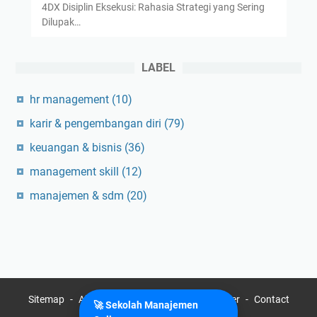
4DX Disiplin Eksekusi: Rahasia Strategi yang Sering
Dilupak…
LABEL
hr management
(10)
karir & pengembangan diri
(79)
keuangan & bisnis
(36)
management skill
(12)
manajemen & sdm
(20)
Sitemap
About
Privacy Policy
Disclaimer
Contact
🚀 Sekolah Manajemen