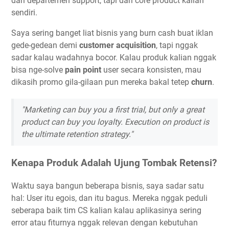
dari departemen support, tapi dari core product kalian
sendiri.
Saya sering banget liat bisnis yang burn cash buat iklan
gede-gedean demi
customer acquisition
, tapi nggak
sadar kalau wadahnya bocor. Kalau produk kalian nggak
bisa nge-solve
pain point
user secara konsisten, mau
dikasih promo gila-gilaan pun mereka bakal tetep
churn
.
"Marketing can buy you a first trial, but only a great
product can buy you loyalty. Execution on product is
the ultimate retention strategy."
Kenapa Produk Adalah Ujung Tombak Retensi?
Waktu saya bangun beberapa bisnis, saya sadar satu
hal: User itu egois, dan itu bagus. Mereka nggak peduli
seberapa baik tim CS kalian kalau aplikasinya sering
error atau fiturnya nggak relevan dengan kebutuhan