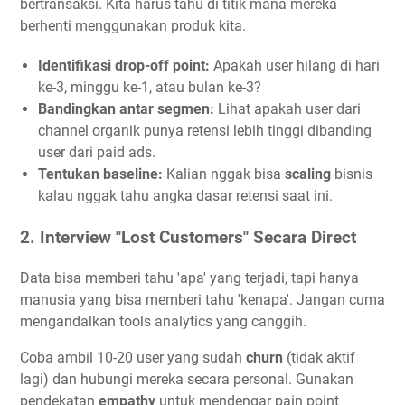
bertransaksi. Kita harus tahu di titik mana mereka
berhenti menggunakan produk kita.
Identifikasi drop-off point:
Apakah user hilang di hari
ke-3, minggu ke-1, atau bulan ke-3?
Bandingkan antar segmen:
Lihat apakah user dari
channel organik punya retensi lebih tinggi dibanding
user dari paid ads.
Tentukan baseline:
Kalian nggak bisa
scaling
bisnis
kalau nggak tahu angka dasar retensi saat ini.
2. Interview "Lost Customers" Secara Direct
Data bisa memberi tahu 'apa' yang terjadi, tapi hanya
manusia yang bisa memberi tahu 'kenapa'. Jangan cuma
mengandalkan tools analytics yang canggih.
Coba ambil 10-20 user yang sudah
churn
(tidak aktif
lagi) dan hubungi mereka secara personal. Gunakan
pendekatan
empathy
untuk mendengar pain point